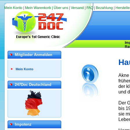
Mein Konto
|
Mein Warenkorb
|
Über uns
|
Versand
|
FAQ
|
Bezahlung
|
Herstelle
Im
Ra
Mitglieder Anmelden
Ha
Mein Konto
Akne 
frühe
247Doc Deutschland
der k
und d
Der G
bis 1
sie m
Leben
Impotenz