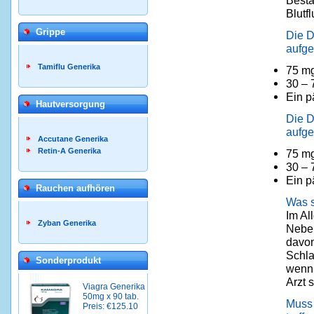
Blutf
Grippe
Die D
aufge
Tamiflu Generika
75 mg
30 – 
Ein p
Hautversorgung
Die D
aufge
Accutane Generika
Retin-A Generika
75 mg
30 – 
Ein p
Rauchen aufhören
Was s
Im Al
Zyban Generika
Neben
davon
Schla
Sonderprodukt
wenn 
Arzt s
Viagra Generika
50mg x 90 tab.
Muss
Preis: €125.10