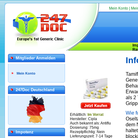
Mein Konto
|
Mei
Im
Ra
In
Mitglieder Anmelden
Tamif
Mein Konto
Gener
Behan
247Doc Deutschland
Erwac
als 2
Gripp
Wie f
Erhältlich:
Im Vorrat
Oselt
Hersteller:
Cipla
Auch bekannt als: Antiflu
dem N
Dosierung: 75mg
halte
Impotenz
Rezeptpflichtig: Nein
block
Lieferungszeit: 7-14 Tage