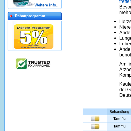
treffe
Weitere info...
Bevor
mehre
Rabattprogramm
Herz
Niere
Ander
Lung
Leber
Ander
benöt
Am li
Arzne
Kompl
Kaufe
der G
Deuts
Behandlung
Tamiflu
Tamiflu