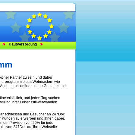
Hautversorgung
amm
reicher Partner zu sein und dabei
rtnerprogramm bietet Webmastern wie
e Arzneimittel online – ohne Gemeinkosten
ine erhältlich, und jeden Tag suchen
ndlung Ihrer Lebensstil-verwandten
 anschliessen und Besucher an 247Doc
r Kunden zu erwerben und Ihnen dabei,
n ein Provision von 20% für jede
inks von 247Doc auf Ihrer Webseite