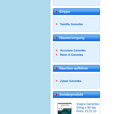
Grippe
Tamiflu Generika
Hautversorgung
Accutane Generika
Retin-A Generika
Rauchen aufhören
Zyban Generika
Sonderprodukt
Viagra Generika
50mg x 90 tab.
Preis: €125.10