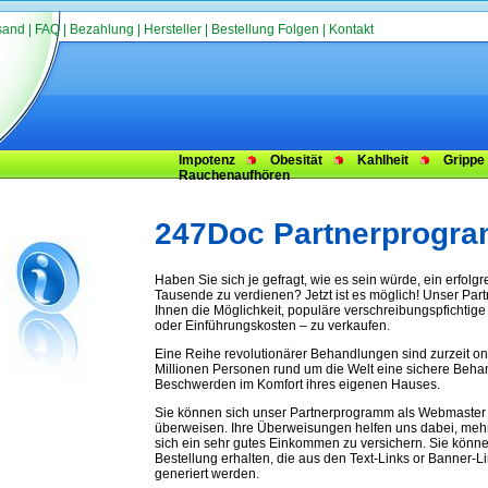
sand
|
FAQ
|
Bezahlung
|
Hersteller
|
Bestellung Folgen
|
Kontakt
Impotenz
Obesität
Kahlheit
Grippe
Rauchenaufhören
247Doc Partnerprogr
Haben Sie sich je gefragt, wie es sein würde, ein erfolg
Tausende zu verdienen? Jetzt ist es möglich! Unser Pa
Ihnen die Möglichkeit, populäre verschreibungspfichtig
oder Einführungskosten – zu verkaufen.
Eine Reihe revolutionärer Behandlungen sind zurzeit onl
Millionen Personen rund um die Welt eine sichere Beha
Beschwerden im Komfort ihres eigenen Hauses.
Sie können sich unser Partnerprogramm als Webmaster
überweisen. Ihre Überweisungen helfen uns dabei, meh
sich ein sehr gutes Einkommen zu versichern. Sie könne
Bestellung erhalten, die aus den Text-Links or Banner-L
generiert werden.