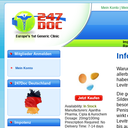
Mein Konto
|
Mei
Im
Ra
In
Mitglieder Anmelden
Warum
Mein Konto
aller
haben
247Doc Deutschland
Levit
Die g
Silde
besor
Availability:
In Stock
Penis
Manufacturers:
Ajantha
Pharma, Cipla & Aurochem
wirkt
Dosage: 20mg/100mg
Levit
Impotenz
Prescription Required: No
bis a
Delivery Time: 7-14 days