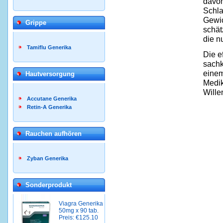
davon
Schla
Gewic
Grippe
schät
die n
Tamiflu Generika
Die e
sachk
einem
Hautversorgung
Medik
Wille
Accutane Generika
Retin-A Generika
Rauchen aufhören
Zyban Generika
Sonderprodukt
Viagra Generika
50mg x 90 tab.
Preis: €125.10