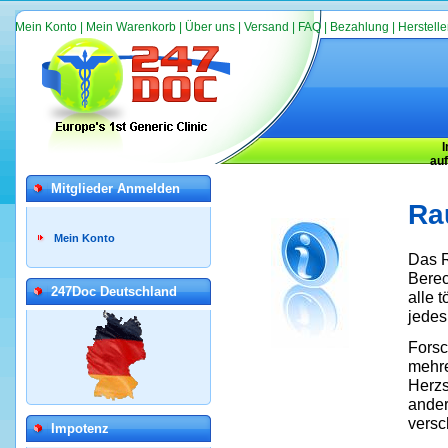
Mein Konto
|
Mein Warenkorb
|
Über uns
|
Versand
|
FAQ
|
Bezahlung
|
Herstelle
au
Mitglieder Anmelden
Ra
Mein Konto
Das R
Berec
247Doc Deutschland
alle 
jedes
Forsc
mehre
Herzs
ander
versc
Impotenz