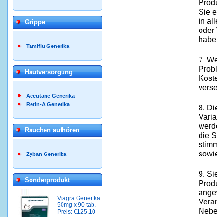
Prod
Sie 
in al
Grippe
oder 
habe
Tamiflu Generika
7. We
Prob
Hautversorgung
Koste
verse
Accutane Generika
Retin-A Generika
8. Di
Varia
werde
Rauchen aufhören
die S
stimm
sowie
Zyban Generika
9. Si
Sonderprodukt
Produ
ange
Viagra Generika
Veran
50mg x 90 tab.
Nebe
Preis: €125.10