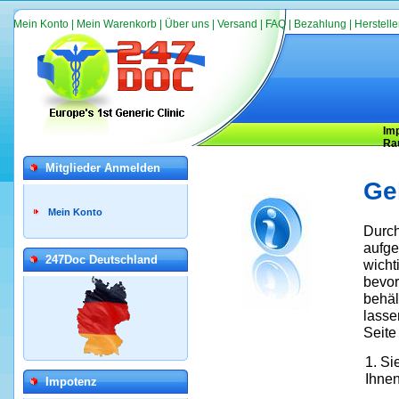
Mein Konto
|
Mein Warenkorb
|
Über uns
|
Versand
|
FAQ
|
Bezahlung
|
Herstelle
Im
Ra
Mitglieder Anmelden
Ge
Mein Konto
Durch
aufge
247Doc Deutschland
wicht
bevor
behäl
lasse
Seite
1. Si
Ihnen
Impotenz