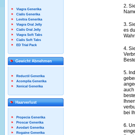
2. Si
Viagra Generika
Name 
Cialis Generika
Levitra Generika
3. Si
Viagra Oral Jelly
es du
Cialis Oral Jelly
Wahrh
Viagra Soft Tabs
Cialis Soft Tabs
ED Trial Pack
4. Si
Verbr
Beste
Gewicht Abnehmen
5. In
Reductil Generika
geben
Acomplia Generika
ange
Xenical Generika
auch 
beste
Ihnen
Haarverlust
verb
bei I
Propecia Generika
Proscar Generika
6. Um
Avodart Generika
einge
Rogaine Generika