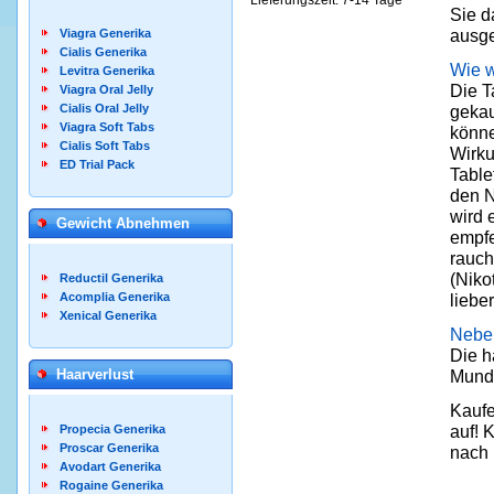
Lieferungszeit: 7-14 Tage
Sie d
ausge
Viagra Generika
Cialis Generika
Wie 
Levitra Generika
Die T
Viagra Oral Jelly
gekau
Cialis Oral Jelly
Viagra Soft Tabs
könne
Cialis Soft Tabs
Wirku
ED Trial Pack
Table
den N
wird 
Gewicht Abnehmen
empfe
rauch
(Niko
Reductil Generika
liebe
Acomplia Generika
Xenical Generika
Nebe
Die h
Mund,
Haarverlust
Kaufe
auf! 
Propecia Generika
Proscar Generika
nach 
Avodart Generika
Rogaine Generika