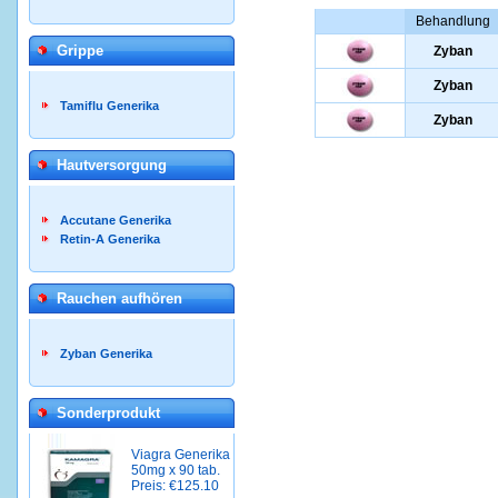
Behandlung
Grippe
Zyban
Zyban
Tamiflu Generika
Zyban
Hautversorgung
Accutane Generika
Retin-A Generika
Rauchen aufhören
Zyban Generika
Sonderprodukt
Viagra Generika
50mg x 90 tab.
Preis: €125.10