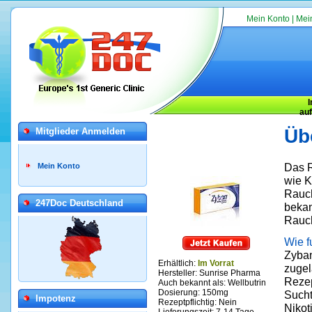
Mein Konto
|
Mei
au
Üb
Mitglieder Anmelden
Das R
Mein Konto
wie K
Rauch
247Doc Deutschland
bekan
Rauc
Wie f
Zyban
Erhältlich:
Im Vorrat
zugel
Hersteller:
Sunrise
Pharma
Rezep
Auch bekannt als: Wellbutrin
Dosierung: 150mg
Sucht
Impotenz
Rezeptpflichtig: Nein
Nikot