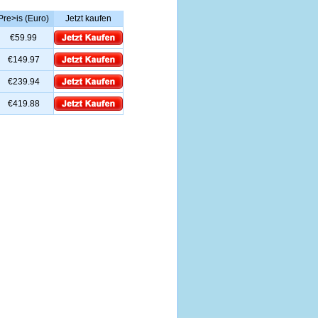
Pre>is (Euro)
Jetzt kaufen
€59.99
€149.97
€239.94
€419.88