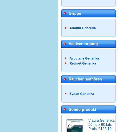
Grippe
Tamiflu Generika
Hautversorgung
Accutane Generika
Retin-A Generika
Rauchen aufhören
Zyban Generika
Sonderprodukt
Viagra Generika
50mg x 90 tab.
Preis: €125.10