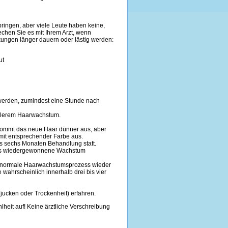
ingen, aber viele Leute haben keine,
hen Sie es mit Ihrem Arzt, wenn
ngen länger dauern oder lästig werden:
ut
werden, zumindest eine Stunde nach
ellerem Haarwachstum.
 kommt das neue Haar dünner aus, aber
it entsprechender Farbe aus.
s sechs Monaten Behandlung statt.
das wiedergewonnene Wachstum
r normale Haarwachstumsprozess wieder
ahrscheinlich innerhalb drei bis vier
ucken oder Trockenheit) erfahren.
heit auf! Keine ärztliche Verschreibung