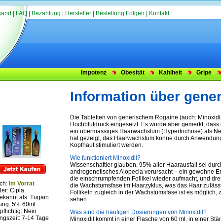
sand
|
FAQ
|
Bezahlung
|
Hersteller
|
Bestellung Folgen
|
Kontakt
Impotenz
Obesität
Kahlheit
Gripe
Information über gene
Die Tabletten von generischem Rogaine (auch: Minoxidil
Hochblutdruck eingesetzt. Es wurde aber gemerkt, dass 
ein übermässiges Haarwachstum (Hypertrichose) als Ne
hat gezeigt, das Haarwachstum könne durch Anwendung e
Kopfhaut stimuliert werden.
Wie funktioniert Minoxidil?
Wissenschaftler glauben, 95% aller Haarausfall sei du
androgenetisches Alopecia verursacht – ein gewohne Erb
die einschrumpfenden Follikel wieder aufmacht, und dr
ich:
Im Vorrat
die Wachstumsfase im Haarzyklus, was das Haar zulässt
ler:
Cipla
Follikeln zugleich in der Wachstumsfase ist es mögli
ekannt als: Tugain
sehen.
ung: 5% 60ml
flichtig: Nein
Was sind die häufigen Dosierungen von Minoxidil?
ngszeit: 7-14 Tage
Minoxidil kommt in einer Flasche von 60 ml, in einer S