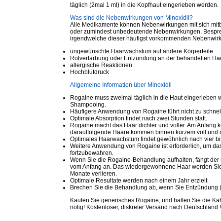
täglich (2mal 1 ml) in die Kopfhaut eingerieben werden.
Was sind die Nebenwirkungen von Minoxidil?
Alle Medikamente können Nebenwirkungen mit sich mitbr
oder zumindest unbedeutende Nebenwirkungen. Besprec
irgendwelche dieser häufigst vorkommenden Nebenwirku
ungewünschte Haarwachstum auf andere Körperteile
Rotverfärbung oder Entzundung an der behandelten Ha
allergische Reaktionen
Hochblutdruck
Allgemeine Information über Minoxidil
Rogaine muss zweimal täglich in die Haut eingerieben 
Shampooing.
Häufigere Anwendung von Rogaine führt nicht zu schn
Optimale Absorption findet nach zwei Stunden statt.
Rogaine macht das Haar dichter und voller. Am Anfang
darauffolgende Haare kommen binnen kurzem voll und m
Optimales Haarwachstum findet gewöhnlich nach vier bi
Weitere Anwendung von Rogaine ist erforderlich, um 
fortzubewahren.
Wenn Sie die Rogaine-Behandlung aufhalten, fängt de
vom Anfang an. Das wiedergewonnene Haar werden Sie w
Monate verlieren.
Optimale Resultate werden nach einem Jahr erzielt.
Brechen Sie die Behandlung ab, wenn Sie Entzündung (j
Kaufen Sie generisches Rogaine, und halten Sie die Kahl
nötig! Kostenloser, diskreter Versand nach Deutschland !