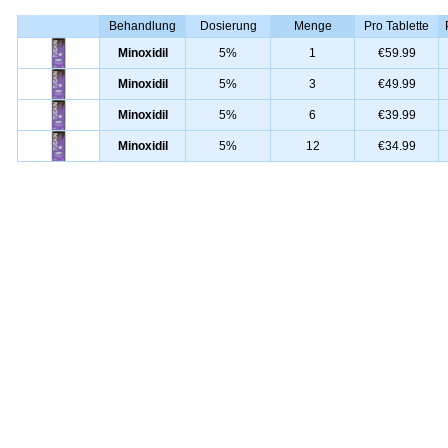
Behandlung
Dosierung
Menge
Pro Tablette
Minoxidil
5%
1
€59.99
Minoxidil
5%
3
€49.99
Minoxidil
5%
6
€39.99
Minoxidil
5%
12
€34.99