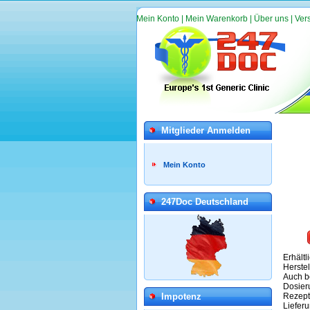
Mein Konto
|
Mein Warenkorb
|
Über uns
|
Ver
Mitglieder Anmelden
Mein Konto
247Doc Deutschland
Erhältl
Herstel
Auch b
Dosier
Impotenz
Rezeptp
Lieferu