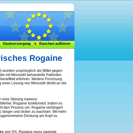
Hautversorgung
Rauchen aufhören
risches Rogaine
) wurden ursprünglich als Mittel gegen
die mit Minoxidil behandelte Patienten
beneffekt erfuhren. Weitere Forschung
iner Lösung von Minoxidil direkt an die
rch eine Störung namens
fehler. Rogaine funktioniert, indem es
eht den Prozess um. Rogaine verlängert
, länger und dicker zu wachsen. Mit mehr
ch, zugenommene Deckung am Kopf zu
tärke von 5%. Rogaine muss zweimal