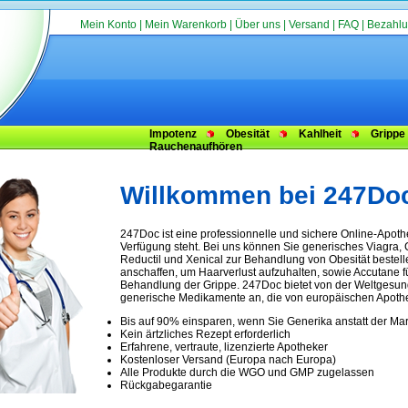
Mein Konto
|
Mein Warenkorb
|
Über uns
|
Versand
|
FAQ
|
Bezahl
Impotenz
Obesität
Kahlheit
Grippe
Rauchenaufhören
Willkommen bei 247Do
247Doc ist eine professionnelle und sichere Online-Apot
Verfügung steht. Bei uns können Sie generisches
Viagra
,
Reductil und Xenical zur Behandlung von Obesität bestell
anschaffen, um Haarverlust aufzuhalten, sowie Accutane f
Behandlung der Grippe. 247Doc bietet von der Weltgesun
generische Medikamente an, die von europäischen Apot
Bis auf 90% einsparen, wenn Sie Generika anstatt der M
Kein ärtzliches Rezept erforderlich
Erfahrene, vertraute, lizenzierte Apotheker
Kostenloser Versand (Europa nach Europa)
Alle Produkte durch die WGO und GMP zugelassen
Rückgabegarantie