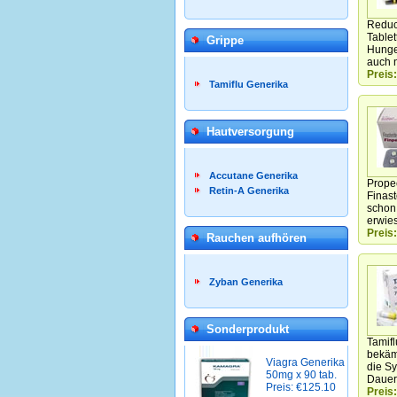
Reduct
Table
Grippe
Hunger
auch n
Preis:
Tamiflu Generika
Hautversorgung
Accutane Generika
Prope
Retin-A Generika
Finast
schon 
erwie
Preis:
Rauchen aufhören
Zyban Generika
Sonderprodukt
Tamifl
bekäm
Viagra Generika
die Sy
50mg x 90 tab.
Dauer
Preis: €125.10
Preis: