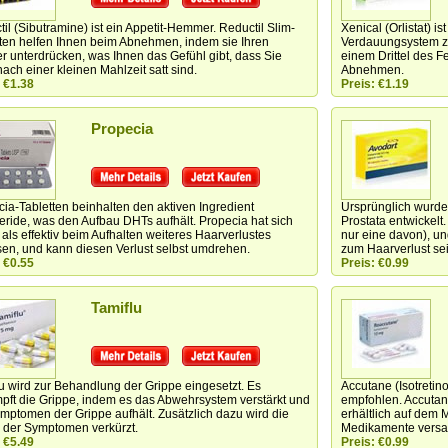
il (Sibutramine) ist ein Appetit-Hemmer. Reductil Slim-
Xenical (Orlistat) i
tten helfen Ihnen beim Abnehmen, indem sie Ihren
Verdauungsystem zie
 unterdrücken, was Ihnen das Gefühl gibt, dass Sie
einem Drittel des Fe
ach einer kleinen Mahlzeit satt sind.
Abnehmen.
 €1.38
Preis: €1.19
Propecia
cia-Tabletten
beinhalten den aktiven Ingredient
Ursprünglich wurde
eride, was den Aufbau DHTs aufhält. Propecia hat sich
Prostata entwickelt
als effektiv beim Aufhalten weiteres Haarverlustes
nur eine davon), u
sen, und kann diesen Verlust selbst umdrehen.
zum Haarverlust sei
 €0.55
Preis: €0.99
Tamiflu
u wird zur Behandlung der Grippe eingesetzt. Es
Accutane (Isotretino
pft die Grippe, indem es das Abwehrsystem verstärkt und
empfohlen. Accutan
mptomen der Grippe aufhält. Zusätzlich dazu wird die
erhältlich auf dem 
 der Symptomen verkürzt.
Medikamente versa
 €5.49
Preis: €0.99