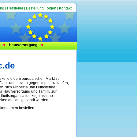
ung
|
Hersteller
|
Bestellung Folgen
|
Kontakt
Hautversorgung
c.de
heke, die dem europäischen Markt zur
 Cialis und Levitra gegen Impotenz kaufen,
en, sich Propecia und Dutasteride
ür Hautversorgung und Tamiflu zur
dheitsorganisation zugelassene
heken aus ausgesandt werden.
arkennamen bestellen