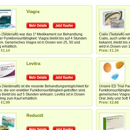
Viagra
a (Sildenafil) war das 1º Medikament zur Behandlung
Cialis (Tadalafil) 
ler Funktionsunfähigkeit. Viagra bleibt bis auf 4 Stunden
Cialis, auch unter
m. Generisches Viagra ist in Dosen von 25, 50 und
bekannt, bleibt bis
erhältlich.
wird in Dosen von 1
 €1.14
Preis: €1.34
Levitra
a (Vardenafil)
ist die neueste Behandlungsmöglichkeit für
Unsere ED Trial Pac
, die von erektiler Funktionsunfähigkeit getroffen sind.
Funktionsunfähigkei
a bleibt bis auf 5 Stunden wirksam. Levitra ist in Dosen
generisches Viagra,
mg zum Kauf erhältlich.
Oral Jelly und Soft 
 €1.99
Preis: €2.68
Reductil