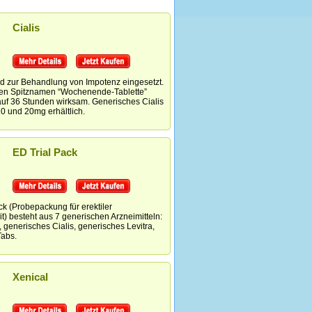
Cialis
wird zur Behandlung von Impotenz eingesetzt.
 den Spitznamen “Wochenende-Tablette”
 auf 36 Stunden wirksam.
Generisches Cialis
0 und 20mg erhältlich.
ED Trial Pack
k (Probepackung für erektiler
t) besteht aus 7 generischen Arzneimitteln:
 generisches Cialis, generisches Levitra,
Tabs.
Xenical